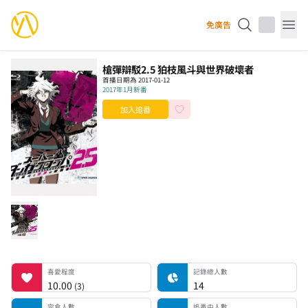
YourAnimes 你的動畫
免廣告
Op
槍彈辯駁2.5 狛枝風斗與世界破壞者
首播日期為 2017-01-12
2017年1月新番
加入追番
喜愛程度
記錄總人數
完食人數
追番中人數
一時中斷人數
棄番人數
計劃觀看人數
喜愛程度
記錄總人數
10.00
14
(
3
)
完食人數
追番中人數