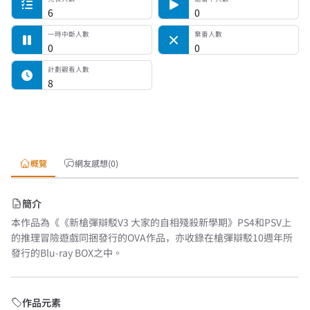
6
0
一時中斷人數
棄番人數
0
0
計劃觀看人數
8
概覽
網友感想(0)
簡介
本作品為《《新槍彈辯駁V3 大家的自相殘殺新學期》PS4和PSV上
的推理冒險遊戲同捆發行的OVA作品，亦收錄在槍彈辯駁10週年所
發行的Blu-ray BOX之中。
作品元素