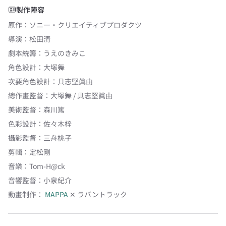
製作陣容
原作
：
ソニー・クリエイティブプロダクツ
導演
：
松田清
劇本統籌
：
うえのきみこ
角色設計
：
大塚舞
次要角色設計
：
具志堅眞由
總作畫監督
：
大塚舞 / 具志堅眞由
美術監督
：
森川篤
色彩設計
：
佐々木梓
攝影監督
：
三舟桃子
剪輯
：
定松剛
音樂
：
Tom-H@ck
音響監督
：
小泉紀介
動畫制作：
MAPPA
✕
ラパントラック