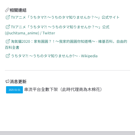
相關連結
TVアニメ「うちタマ⁈ ～うちのタマ知りませんか？～」公式サイト
TVアニメ「うちタマ?! ～うちのタマ知りませんか？～」公式
(@uchitama_anime) / Twitter
淘氣貓2020：家有圓圓？！～我家的圓圓你知道嗎～ - 維基百科，自由的
百科全書
うちタマ?! 〜うちのタマ知りませんか?〜 - Wikipedia
消息更新
串流平台全數下架（此時代理商為木棉花）
2025-01-01