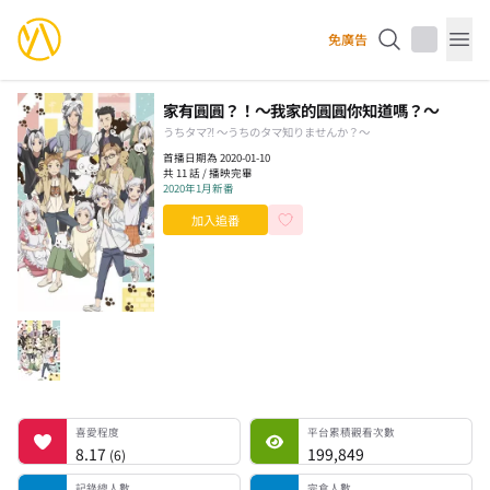
YourAnimes 你的動畫
免廣告
Op
家有圓圓？！～我家的圓圓你知道嗎？～
うちタマ⁈ ～うちのタマ知りませんか？～
首播日期為 2020-01-10
共 11 話 / 播映完畢
2020年1月新番
加入追番
喜愛程度
平台累積觀看次數
記錄總人數
完食人數
追番中人數
一時中斷人數
棄番人數
計劃觀看人數
喜愛程度
平台累積觀看次數
8.17
199,849
(
6
)
記錄總人數
完食人數