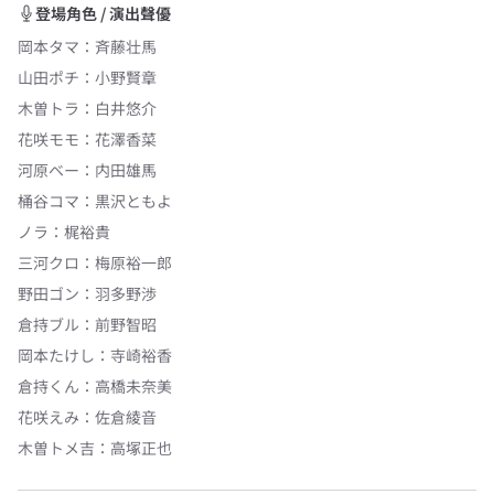
登場角色 / 演出聲優
岡本タマ
：
斉藤壮馬
山田ポチ
：
小野賢章
木曽トラ
：
白井悠介
花咲モモ
：
花澤香菜
河原ベー
：
内田雄馬
桶谷コマ
：
黒沢ともよ
ノラ
：
梶裕貴
三河クロ
：
梅原裕一郎
野田ゴン
：
羽多野渉
倉持ブル
：
前野智昭
岡本たけし
：
寺崎裕香
倉持くん
：
高橋未奈美
花咲えみ
：
佐倉綾音
木曽トメ吉
：
高塚正也