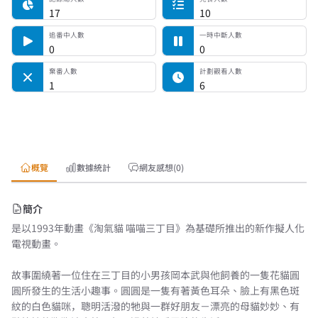
17
10
追番中人數
一時中斷人數
0
0
棄番人數
計劃觀看人數
1
6
概覽
數據統計
網友感想(0)
簡介
是以1993年動畫《淘氣貓 喵喵三丁目》為基礎所推出的新作擬人化
電視動畫。
故事圍繞著一位住在三丁目的小男孩岡本武與他飼養的一隻花貓圓
圓所發生的生活小趣事。圓圓是一隻有著黃色耳朵、臉上有黑色斑
紋的白色貓咪，聰明活潑的牠與一群好朋友－漂亮的母貓妙妙、有