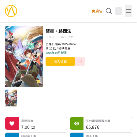
YourAnimes 你的動畫
免廣告
Op
彗星·路西法
コメット・ルシファー
首播日期為 2015-10-04
共 12 話 / 播映完畢
2015年10月新番
加入追番
喜愛程度
平台累積觀看次數
記錄總人數
完食人數
追番中人數
一時中斷人數
棄番人數
計劃觀看人數
喜愛程度
平台累積觀看次數
7.00
65,876
(
2
)
記錄總人數
完食人數