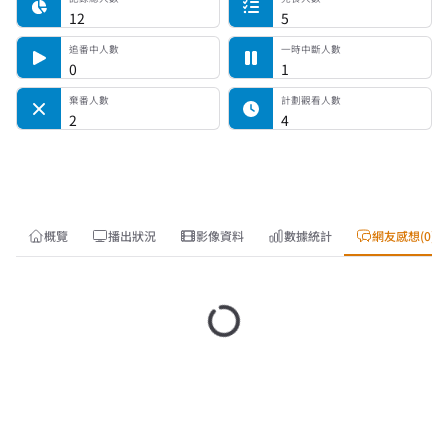
12
5
追番中人數
一時中斷人數
0
1
棄番人數
計劃觀看人數
2
4
概覽
播出狀況
影像資料
數據統計
網友感想(0)
載入中…