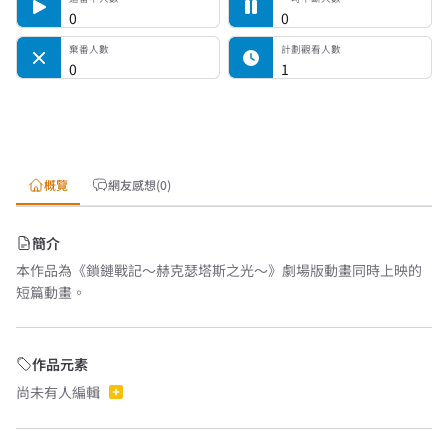
0
0
棄番人數
計劃觀看人數
0
1
概覽
網友感想(0)
簡介
本作品為《鎖鏈戰記～赫克瑟塔斯之光～》劇場版動畫同時上映的
短篇動畫。
作品元素
尚未有人編輯