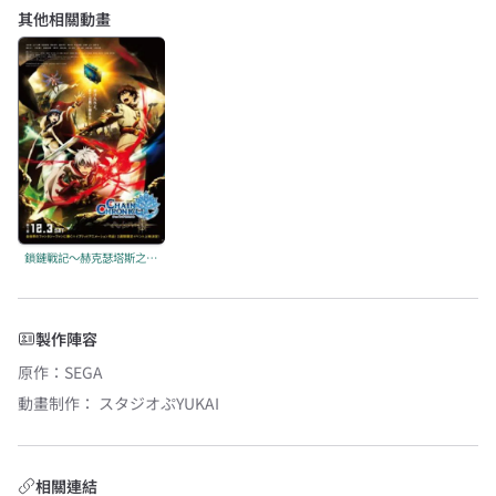
其他相關動畫
鎖鏈戰記～赫克瑟塔斯之光～第1章
製作陣容
原作
：
SEGA
動畫制作：
スタジオぷYUKAI
相關連結