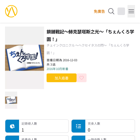
YourAnimes 你的動畫
免廣告
Op
鎖鏈戰記～赫克瑟塔斯之光～「ちぇんくろ学
園！」
チェインクロニクル ～ヘクセイタスの閃～ 「ちぇんくろ学
園！」
首播日期為 2016-12-03
共 3 話
2016年10月新番
加入追番
記錄總人數
完食人數
追番中人數
一時中斷人數
棄番人數
計劃觀看人數
記錄總人數
完食人數
1
0
追番中人數
一時中斷人數