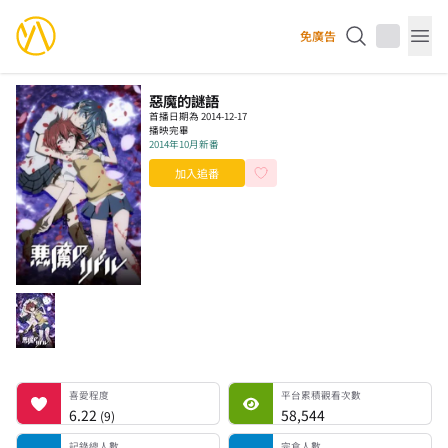
YourAnimes 你的動畫
免廣告
Op
惡魔的謎語
首播日期為 2014-12-17
播映完畢
2014年10月新番
加入追番
喜愛程度
平台累積觀看次數
記錄總人數
完食人數
追番中人數
一時中斷人數
棄番人數
計劃觀看人數
喜愛程度
平台累積觀看次數
6.22
58,544
(
9
)
記錄總人數
完食人數