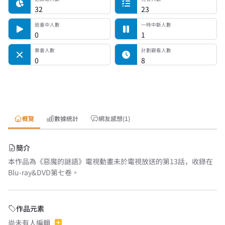
32
23
追番中人數
一時中斷人數
0
1
棄番人數
計劃觀看人數
0
8
概覽
數據統計
網友感想(1)
簡介
本作品為《惡魔的謎語》電視動畫未於電視放送的第13話，收錄在
Blu-ray&DVD第七卷。
作品元素
尚未有人編輯