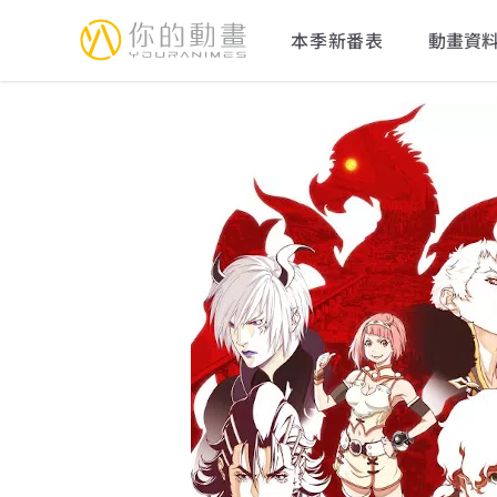
YourAnimes 你的動畫
本季新番表
動畫資