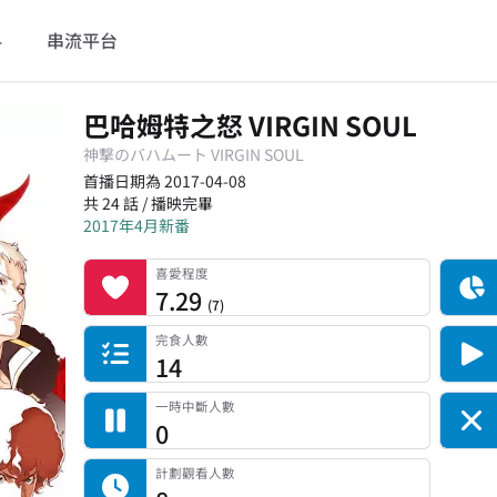
料
串流平台
巴哈姆特之怒 VIRGIN SOUL
神撃のバハムート VIRGIN SOUL
首播日期為 2017-04-08
共 24 話 / 播映完畢
2017年4月新番
喜愛程度
記錄總人數
完食人數
追番中人數
一時中斷人數
棄番人數
計劃觀看人數
喜愛程度
7.29
(
7
)
完食人數
14
一時中斷人數
0
計劃觀看人數