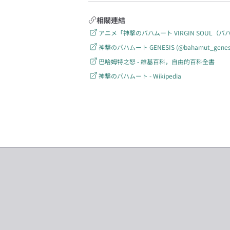
相關連結
アニメ「神撃のバハムート VIRGIN SOUL（バハ
神撃のバハムート GENESIS (@bahamut_genesis)
巴哈姆特之怒 - 維基百科，自由的百科全書
神撃のバハムート - Wikipedia