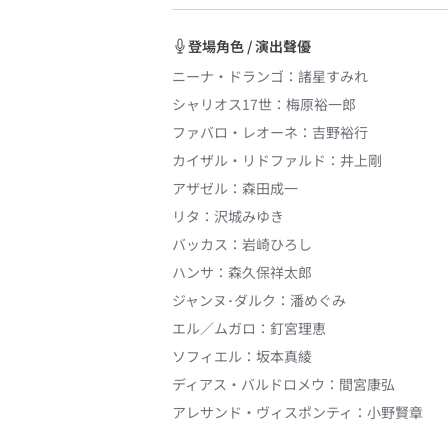
登場角色 / 演出聲優
ニーナ・ドランゴ
：
諸星すみれ
シャリオス17世
：
梅原裕一郎
ファバロ・レオーネ
：
吉野裕行
カイザル・リドファルド
：
井上剛
アザゼル
：
森田成一
リタ
：
沢城みゆき
バッカス
：
岩崎ひろし
ハンサ
：
森久保祥太郎
ジャンヌ･ダルク
：
潘めぐみ
エル／ムガロ
：
釘宮理恵
ソフィエル
：
坂本真綾
ディアス・バルドロメウ
：
間宮康弘
アレサンド・ヴィスポンティ
：
小野賢章