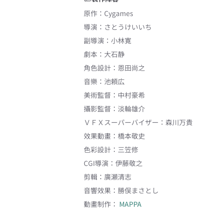
原作
：
Cygames
導演
：
さとうけいいち
副導演
：
小林寛
劇本
：
大石静
角色設計
：
恩田尚之
音樂
：
池頼広
美術監督
：
中村豪希
攝影監督
：
淡輪雄介
ＶＦＸスーパーバイザー
：
森川万貴
效果動畫
：
橋本敬史
色彩設計
：
三笠修
CGI導演
：
伊藤敬之
剪輯
：
廣瀬清志
音響效果
：
勝俣まさとし
動畫制作：
MAPPA