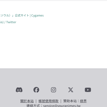
ソウル）」公式サイト | Cygames
 / Twitter
關於本站
|
帳號使用條款
|
贊助本站：
綠界
連絡方式：service@youranimes.tw