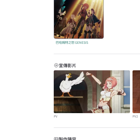
巴哈姆特之怒 GENESIS
宣傳影片
PV
PV2
製作陣容