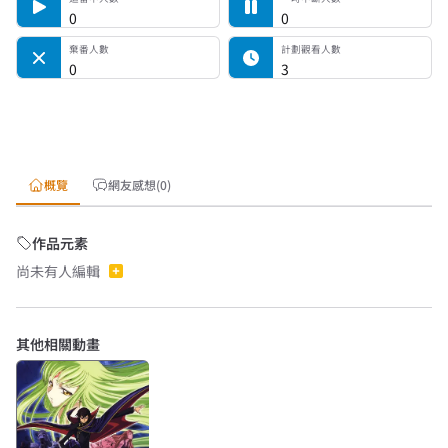
0
0
棄番人數
計劃觀看人數
0
3
概覽
網友感想(0)
作品元素
尚未有人編輯
其他相關動畫