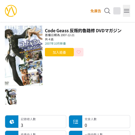
YourAnimes 你的動畫
免廣告
Op
Code Geass 反叛的魯路修 DVDマガジン
首播日期為 2007-12-21
共 4 話
2007年10月新番
加入追番
記錄總人數
完食人數
追番中人數
一時中斷人數
棄番人數
計劃觀看人數
記錄總人數
完食人數
3
0
追番中人數
一時中斷人數