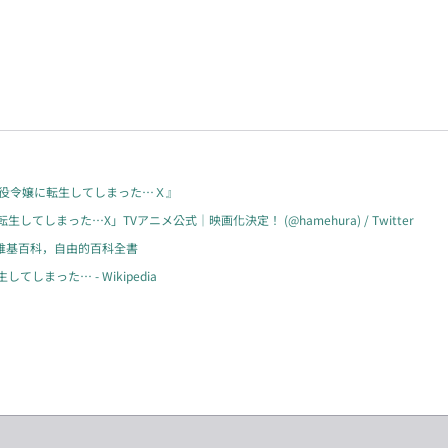
悪役令嬢に転生してしまった…Ｘ』
しまった…X」TVアニメ公式｜映画化決定！ (@hamehura) / Twitter
 維基百科，自由的百科全書
まった… - Wikipedia