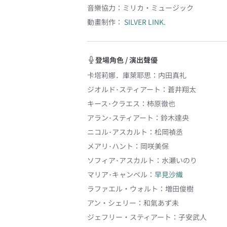
音樂協力
：
ミリカ・ミュージック
動畫制作：
SILVER LINK.
登場角色 / 演出聲優
卡塔莉娜．庫萊耶思
：
内田真礼
ジオルド･スティアート
：
蒼井翔太
キース･クラエス
：
柿原徹也
アラン･スティアート
：
鈴木達央
ニコル･アスカルト
：
松岡禎丞
メアリ･ハント
：
岡咲美保
ソフィア･アスカルト
：
水瀬いのり
マリア･キャンベル
：
早見沙織
ラファエル・ウォルト
：
増田俊樹
アン・シェリー
：
和氣あず未
ジェフリー・スティアート
：
子安武人