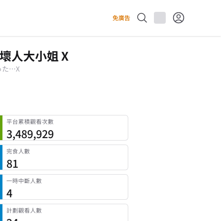
免廣告
壞人大小姐 X
た…X
平台累積觀看次數
3,489,929
完食人數
81
一時中斷人數
4
計劃觀看人數