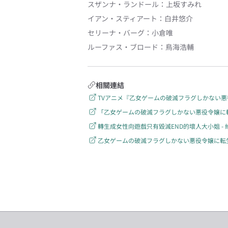
スザンナ・ランドール
：
上坂すみれ
イアン・スティアート
：
白井悠介
セリーナ・バーグ
：
小倉唯
ルーファス・ブロード
：
鳥海浩輔
相關連結
TVアニメ『乙女ゲームの破滅フラグしかない
「乙女ゲームの破滅フラグしかない悪役令嬢に転生して
轉生成女性向遊戲只有毀滅END的壞人大小姐 -
乙女ゲームの破滅フラグしかない悪役令嬢に転生してし