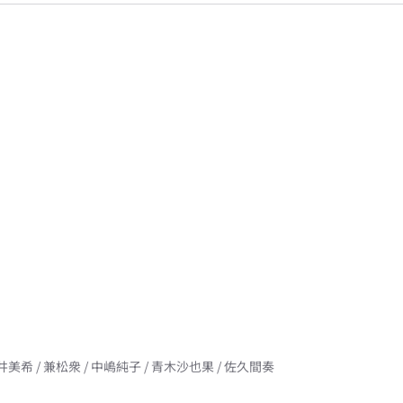
井美希 / 兼松衆 / 中嶋純子 / 青木沙也果 / 佐久間奏