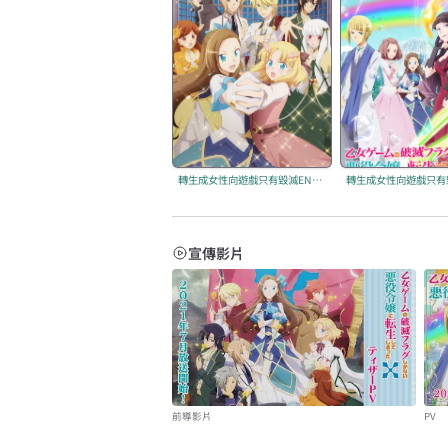
轉生成女性向遊戲只有毀滅END的壞人大小姐
宣傳影片
前導影片
PV