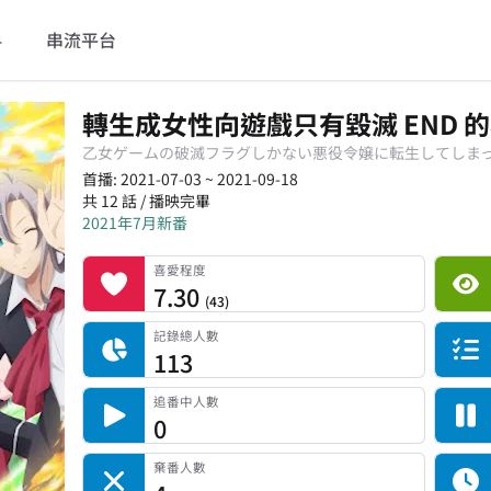
料
串流平台
轉生成女性向遊戲只有毀滅 END 的
乙女ゲームの破滅フラグしかない悪役令嬢に転生してしまっ
首播: 2021-07-03 ~ 2021-09-18
共 12 話 / 播映完畢
2021年7月新番
喜愛程度
平台累積觀看次數
記錄總人數
完食人數
追番中人數
一時中斷人數
棄番人數
計劃觀看人數
喜愛程度
7.30
(
43
)
記錄總人數
113
追番中人數
0
棄番人數