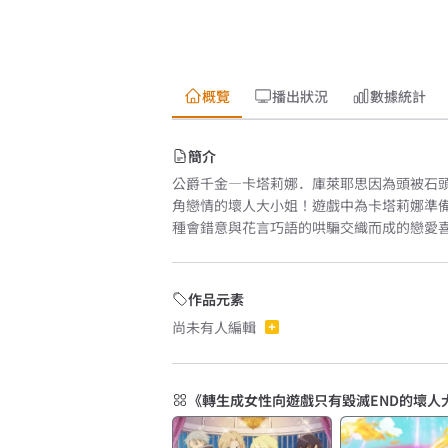
概覽
播出狀況
數據統計
簡介
公爵千金—卡塔莉娜．庫萊耶思因為頭被石頭撞
角戀情的壞人大小姐！遊戲中為卡塔莉娜準
種會錯意與花言巧語的哄騙交織而成的戀愛
作品元素
尚未有人編輯
《轉生成女性向遊戲只有毀滅END的壞人