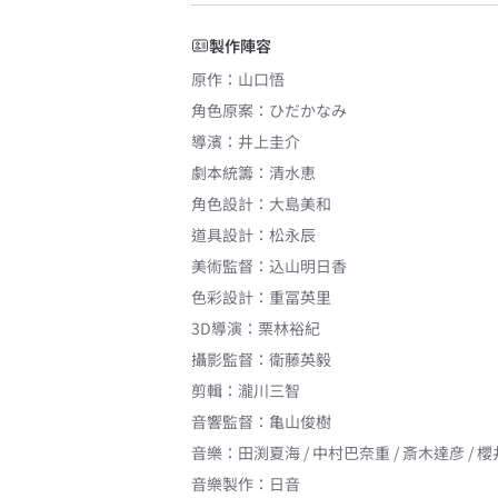
製作陣容
原作
：
山口悟
角色原案
：
ひだかなみ
導濱
：
井上圭介
劇本統籌
：
清水恵
角色設計
：
大島美和
道具設計
：
松永辰
美術監督
：
込山明日香
色彩設計
：
重冨英里
3D導演
：
栗林裕紀
攝影監督
：
衛藤英毅
剪輯
：
瀧川三智
音響監督
：
亀山俊樹
音樂
：
田渕夏海 / 中村巴奈重 / 斎木達彦 / 櫻
音樂製作
：
日音