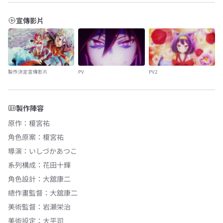
宣傳影片
製作決定宣傳影片
PV
PV2
製作陣容
原作
：
榎宮祐
角色原案
：
榎宮祐
導演
：
いしづかあつこ
系列構成
：
花田十輝
角色設計
：
大舘康二
總作畫監督
：
大舘康二
美術監督
：
岩瀬栄治
美術設定
：
大平司