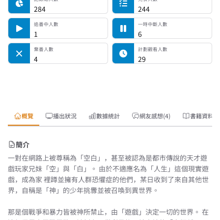
284
244
追番中人數
一時中斷人數
1
6
棄番人數
計劃觀看人數
4
29
概覽
播出狀況
數據統計
網友感想(4)
書籍資料
簡介
一對在網路上被尊稱為「空白」，甚至被認為是都市傳說的天才遊
戲玩家兄妹「空」與「白」。 由於不適應名為「人生」這個現實遊
戲，成為家 裡蹲並擁有人群恐懼症的他們，某日收到了來自其他世
界，自稱是「神」的少年挑釁並被召喚到異世界。
那是個戰爭和暴力皆被神所禁止，由「遊戲」決定一切的世界。 在