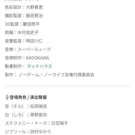
色彩設計
：
大野春恵
攝影監督
：
藤田賢治
3D監督
：
籔田修平
剪輯
：
木村佳史子
音響監督
：
明田川仁
音樂
：
スーパースィープ
音樂制作
：
KADOKAWA
動畫制作：
マッドハウス
製作：
ノーゲーム・ノーライフ全権代理委員会
登場角色 / 演出聲優
空（そら）
：
松岡禎丞
白（しろ）
：
茅野愛衣
ステファニー・ドーラ
：
日笠陽子
ジブリール
：
田村ゆかり