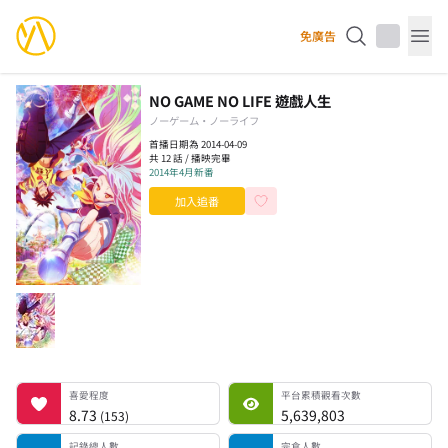
YourAnimes 你的動畫
免廣告
Op
NO GAME NO LIFE 遊戲人生
ノーゲーム・ノーライフ
首播日期為 2014-04-09
共 12 話 / 播映完畢
2014年4月新番
加入追番
喜愛程度
平台累積觀看次數
記錄總人數
完食人數
追番中人數
一時中斷人數
棄番人數
計劃觀看人數
喜愛程度
平台累積觀看次數
8.73
5,639,803
(
153
)
記錄總人數
完食人數