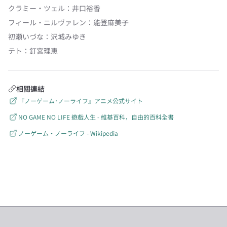
クラミー・ツェル
：
井口裕香
フィール・ニルヴァレン
：
能登麻美子
初瀬いづな
：
沢城みゆき
テト
：
釘宮理恵
相關連結
『ノーゲーム･ノーライフ』アニメ公式サイト
NO GAME NO LIFE 遊戲人生 - 維基百科，自由的百科全書
ノーゲーム・ノーライフ - Wikipedia