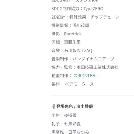
3DCG制作
：
スタジオKAI
3DCG制作協力
：
TypeZERO
2D設計・特殊效果
：
チップチューン
攝影監督
：
浅川茂輝
攝影
：
Raretrick
剪輯
：
齋藤朱里
音樂
：
石川智久 / ZAQ
音樂制作
：
バンダイナムコアーツ
協力・監修
：
本田技研工業株式会社
動畫制作：
スタジオKAI
製作：
ベアモータース
登場角色 / 演出聲優
小熊
：
夜道雪
礼子
：
七瀬彩夏
恵庭椎
：
日岡なつみ