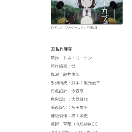
TVアニメ「スーパーカブ」PV第1弾
製作陣容
原作
：
トネ・コーケン
原作插畫
：
博
導演
：
藤井俊郎
系列構成・腳本
：
根元歳三
角色設計
：
今西亨
色彩設計
：
大西峰代
美術設定
：
多田周平
樣版製作
：
横山淳史
美術
：
草薙（KUSANAGI）