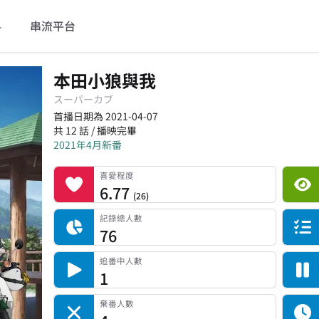
料
串流平台
本田小狼與我
スーパーカブ
首播日期為 2021-04-07
共 12 話 / 播映完畢
2021年4月新番
喜愛程度
平台累積觀看次數
記錄總人數
完食人數
追番中人數
一時中斷人數
棄番人數
計劃觀看人數
喜愛程度
6.77
(
26
)
記錄總人數
76
追番中人數
1
棄番人數