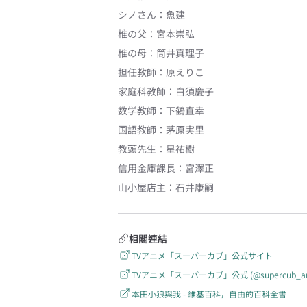
シノさん
：
魚建
椎の父
：
宮本崇弘
椎の母
：
筒井真理子
担任教師
：
原えりこ
家庭科教師
：
白須慶子
数学教師
：
下鶴直幸
国語教師
：
茅原実里
教頭先生
：
星祐樹
信用金庫課長
：
宮澤正
山小屋店主
：
石井康嗣
相關連結
TVアニメ「スーパーカブ」公式サイト
TVアニメ「スーパーカブ」公式 (@supercub_anime
本田小狼與我 - 維基百科，自由的百科全書