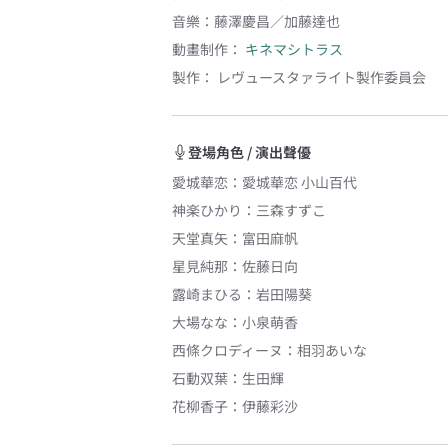
音樂
：
藤澤慶昌／加藤達也
動畫制作：
キネマシトラス
製作：
レヴュースタァライト製作委員会
登場角色 / 演出聲優
愛城華恋
：
愛城華恋 小山百代
神楽ひかり
：
三森すずこ
天堂真矢
：
富田麻帆
星見純那
：
佐藤日向
露崎まひる
：
岩田陽葵
大場なな
：
小泉萌香
西條クロディーヌ
：
相羽あいな
石動双葉
：
生田輝
花柳香子
：
伊藤彩沙