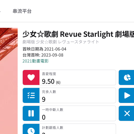
料
串流平台
少女☆歌劇 Revue Starlight 劇場
劇場版 少女☆歌劇 レヴュースタァライト
首映日期為 2021-06-04
台灣首映:
2023-09-08
2021
動畫電影
喜愛程度
記錄總人數
完食人數
追番中人數
一時中斷人數
棄番人數
計劃觀看人數
喜愛程度
9.50
(
6
)
完食人數
9
一時中斷人數
0
計劃觀看人數