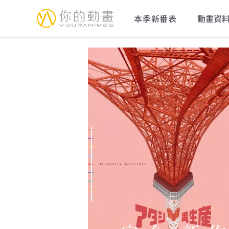
YourAnimes 你的動畫
本季新番表
動畫資