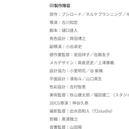
製作陣容
原作
：
ブシロード／ネルケプランニング／
導演
：
古川知宏
脚本
：
樋口達人
角色設計
：
齊田博之
副導演
：
小出卓史
總作畫監督
：
安田祥子／佐藤友子
メカデザイン
：
高倉武史／上津康義
設計協力
：
小里明花／谷 紫織
平面設計
：
濱祐斗／山口真生
色彩設計
：
吉村智恵
美術監督
：
秋山健太郎／福田健二 （スタジオ 
3DCG導演
：
神谷久泰
撮影監督
：
出水田和人（T2studio）
剪輯
：
黒澤雅之
音響監督
：
山田陽