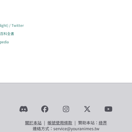
) / Twitter
由的百科全書
edia
關於本站
|
帳號使用條款
|
贊助本站：
綠界
連絡方式：service@youranimes.tw