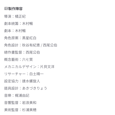
製作陣容
導演
：
橘正紀
劇本統籌
：
木村暢
劇本
：
木村暢
角色原案
：
黒星紅白
角色設計
：
秋谷有紀恵 / 西尾公伯
總作畫監督
：
西尾公伯
概念藝術
：
六七質
メカニカルデザイン
：
片貝文洋
リサーチャー
：
白土晴一
設定協力
：
速水螺旋人
道具設計
：
あきづきりょう
音樂
：
梶浦由記
音響監督
：
岩浪美和
美術監督
：
杉浦美穂