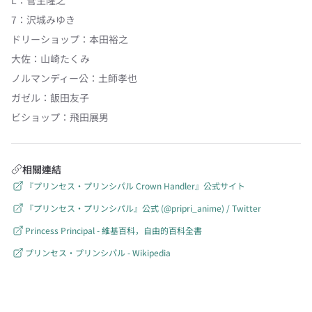
7
：
沢城みゆき
ドリーショップ
：
本田裕之
大佐
：
山崎たくみ
ノルマンディー公
：
土師孝也
ガゼル
：
飯田友子
ビショップ
：
飛田展男
相關連結
『プリンセス・プリンシパル Crown Handler』公式サイト
『プリンセス・プリンシパル』公式 (@pripri_anime) / Twitter
Princess Principal - 維基百科，自由的百科全書
プリンセス・プリンシパル - Wikipedia