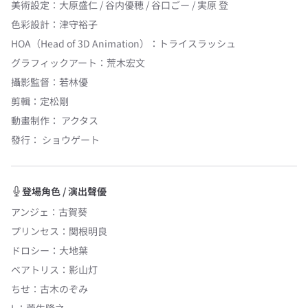
美術設定
：
大原盛仁 / 谷内優穂 / 谷口ごー / 実原 登
色彩設計
：
津守裕子
HOA（Head of 3D Animation）
：
トライスラッシュ
グラフィックアート
：
荒木宏文
攝影監督
：
若林優
剪輯
：
定松剛
動畫制作：
アクタス
發行：
ショウゲート
登場角色 / 演出聲優
アンジェ
：
古賀葵
プリンセス
：
関根明良
ドロシー
：
大地葉
ベアトリス
：
影山灯
ちせ
：
古木のぞみ
L
：
菅生隆之