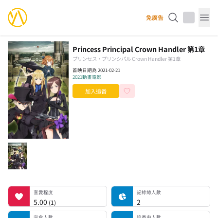
YourAnimes 你的動畫
免廣告
Op
Princess Principal Crown Handler 第1章
プリンセス・プリンシパル Crown Handler 第1章
首映日期為 2021-02-21
2021
動畫電影
加入追番
喜愛程度
記錄總人數
完食人數
追番中人數
一時中斷人數
棄番人數
計劃觀看人數
喜愛程度
記錄總人數
5.00
2
(
1
)
完食人數
追番中人數