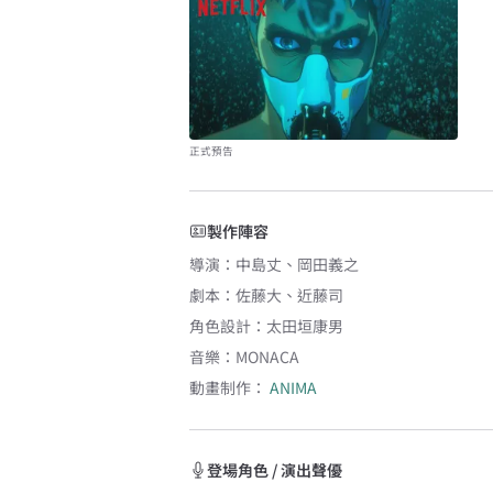
正式預告
製作陣容
導演
：
中島丈
、
岡田義之
劇本
：
佐藤大
、
近藤司
角色設計
：
太田垣康男
音樂
：
MONACA
動畫制作：
ANIMA
登場角色 / 演出聲優