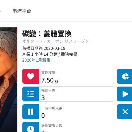
料
串流平台
碳變：義體置換
オルタード・カーボン:リスリーブド
首播日期為 2020-03-19
片長 1 小時 14 分鐘 / 播映完畢
2020年1月新番
喜愛程度
記錄總人數
完食人數
追番中人數
一時中斷人數
棄番人數
計劃觀看人數
喜愛程度
7.50
(
2
)
完食人數
3
一時中斷人數
0
計劃觀看人數