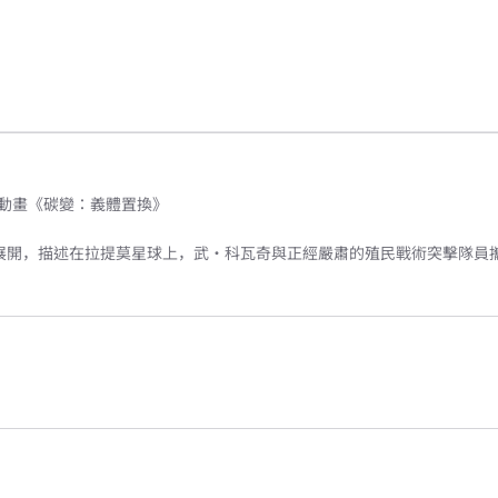
衍伸動畫《碳變：義體置換》
起點展開，描述在拉提莫星球上，武·科瓦奇與正經嚴肅的殖民戰術突擊隊