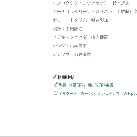
ケン（タケシ・コヴァッチ）
：
鈴木達央
ジーナ（レイリーン・カワハラ）
：
佐藤利
ホリー・トグラム
：
朝井彩加
鴎外
：
中田譲治
ヒデキ・タナセダ
：
山内健嗣
シンジ
：
山本兼平
ゲンゾウ
：
石井康嗣
相關連結
碳變 - 維基百科，自由的百科全書
オルタード・カーボン (テレビドラマ) - Wikiped