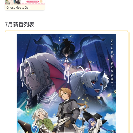
Ghost Meets Gal!
7月
新番列表