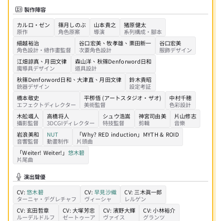
製作陣容
カルロ・ゼン
篠月しのぶ
山本貴之
猪原健太
原作
角色原案
導演
系列構成・腳本
細越裕治
谷口宏美
、
牧孝雄
、
栗田新一
谷口宏美
角色設計・總作畫監督
次要角色設計
服飾デザイン
江畑諒真
、
月田文律
森山洋
、
秋篠Denforword日和
魔導具デザイン
道具設計
秋篠Denforword日和
、
大津直
、
月田文律
鈴木貴昭
銃器デザイン
設定考証
橋本敬史
平栁悟 (アートスタジオ・ザオ)
中村千穂
エフェクトディレクター
美術監督
色彩設計
木舩颯人
高橋将人
シュウ浩嵩
神宮司由美
片山修志
攝影監督
3DCGIディレクター
特技監督
剪輯
音樂
岩浪美和
NUT
「Why? RED induction」
MYTH & ROID
音響監督
動畫制作
片頭曲
「Weiter! Weiter!」
悠木碧
片尾曲
演出聲優
CV:
悠木碧
CV:
早見沙織
CV:
三木眞一郎
ターニャ・デグレチャフ
ヴィーシャ
レルゲン
CV:
玄田哲章
CV:
大塚芳忠
CV:
濱野大輝
CV:
小林裕介
ルーデルドルフ
ゼートゥーア
ヴァイス
グランツ