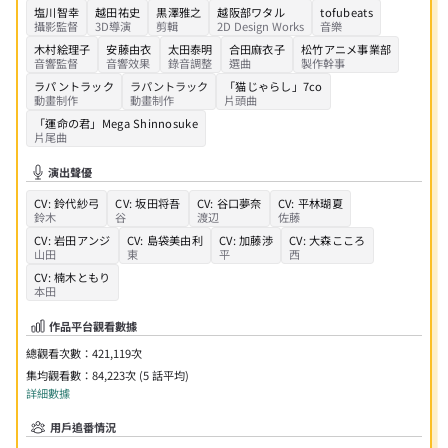
塩川智幸
越田祐史
黒澤雅之
越阪部ワタル
tofubeats
攝影監督
3D導演
剪輯
2D Design Works
音樂
木村絵理子
安藤由衣
太田泰明
合田麻衣子
松竹アニメ事業部
音響監督
音響效果
錄音調整
選曲
製作幹事
ラパントラック
ラパントラック
「猫じゃらし」
7co
動畫制作
動畫制作
片頭曲
「運命の君」
Mega Shinnosuke
片尾曲
演出聲優
CV:
鈴代紗弓
CV:
坂田将吾
CV:
谷口夢奈
CV:
平林瑚夏
鈴木
谷
渡辺
佐藤
CV:
岩田アンジ
CV:
島袋美由利
CV:
加藤渉
CV:
大森こころ
山田
東
平
西
CV:
楠木ともり
本田
作品平台觀看數據
總觀看次數：
421,119
次
集均觀看數：
84,223次 (5 話平均)
詳細數據
用戶追番情況