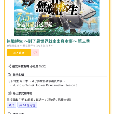
無職轉生 ～到了異世界就拿出真本事～ 第三季
無職転生 III 〜異世界行ったら本気だす〜
加入追番
網友季前期待
必追名單(30)
其他名稱
无职转生 第三季 ～到了异世界就拿出真本事～
Mushoku Tensei: Jobless Reincarnation Season 3
播出形式和時間
電視播出 / 7月13日起 / 每週一 / 0點0分 / 已播出6話
續作
共
14
話內容