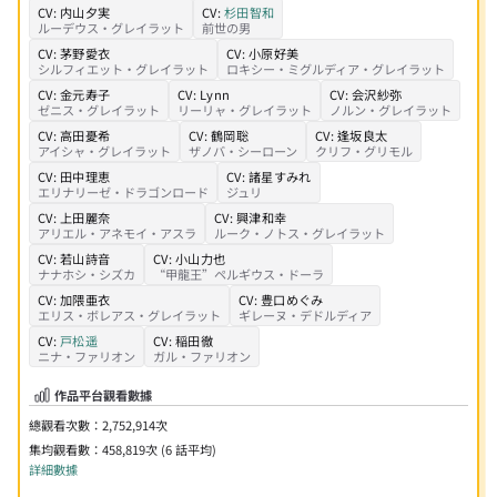
CV:
内山夕実
CV:
杉田智和
ルーデウス・グレイラット
前世の男
CV:
茅野愛衣
CV:
小原好美
シルフィエット・グレイラット
ロキシー・ミグルディア・グレイラット
CV:
金元寿子
CV:
Lynn
CV:
会沢紗弥
ゼニス・グレイラット
リーリャ・グレイラット
ノルン・グレイラット
CV:
高田憂希
CV:
鶴岡聡
CV:
逢坂良太
アイシャ・グレイラット
ザノバ・シーローン
クリフ・グリモル
CV:
田中理恵
CV:
諸星すみれ
エリナリーゼ・ドラゴンロード
ジュリ
CV:
上田麗奈
CV:
興津和幸
アリエル・アネモイ・アスラ
ルーク・ノトス・グレイラット
CV:
若山詩音
CV:
小山力也
ナナホシ・シズカ
“甲龍王”ペルギウス・ドーラ
CV:
加隈亜衣
CV:
豊口めぐみ
エリス・ボレアス・グレイラット
ギレーヌ・デドルディア
CV:
戸松遥
CV:
稲田徹
ニナ・ファリオン
ガル・ファリオン
作品平台觀看數據
總觀看次數：
2,752,914
次
集均觀看數：
458,819次 (6 話平均)
詳細數據