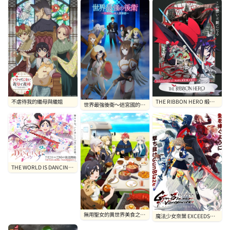
THE RIBBON HERO 緞帶
不虐待我的繼母與繼姐
世界最強後衛～迷宮國的新
英雄
人探索者～
THE WORLD IS DANCING
世界在起舞
無用聖女的異世界美食之旅
魔法少女奈葉 EXCEEDS
憑藉隱藏技能召喚露營車
Gun Blaze Vengeance