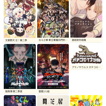
北斗之拳 拳王軍雜兵們的輓
澈底對你成癮
文豪野犬 汪！第二季
歌 第二季度
プラノサウルス ガチコセイ
ブツ部
雷霆3人組
鎧真傳 第二季度