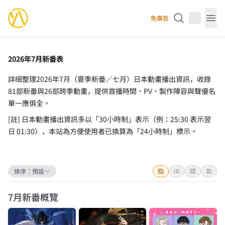
YourAnimes 你的動畫
免廣告
Op
2026年7月新番表
詳細整理2026年7月（夏季新番／七月）日本動畫播出資訊，收錄
81部新番與26部跨季動畫，提供首播時間、PV、製作陣容與聲優名
單一應俱全。
[註] 日本動畫播出資訊多以「30小時制」表示（例：25:30 表示翌
日 01:30），本站為方便使用者已換算為「24小時制」標示。
排序：
預設
7月
新番概覽