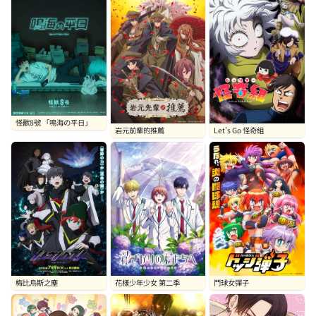
怪獸8號 「鳴海の平日」
岩元前輩的推薦
Let's Go 怪奇組
鬥球女彈子
梅比烏斯之塵
花樣少年少女 第二季